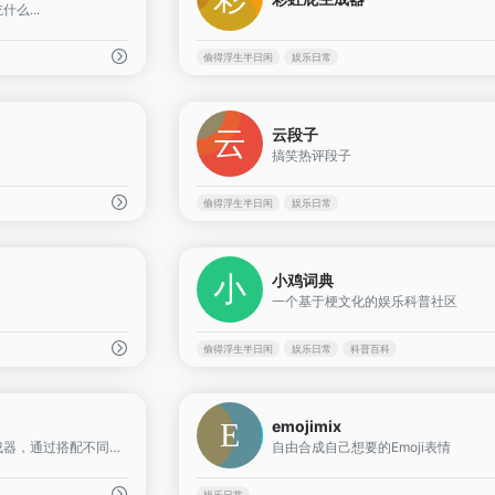
么...
偷得浮生半日闲
娱乐日常
0
云段子
搞笑热评段子
偷得浮生半日闲
娱乐日常
0
小鸡词典
一个基于梗文化的娱乐科普社区
偷得浮生半日闲
娱乐日常
科普百科
0
emojimix
一款矢量风格头像的生成器，通过搭配不同的素材组件，生成属于自己的个性化头像。
自由合成自己想要的Emoji表情
娱乐日常