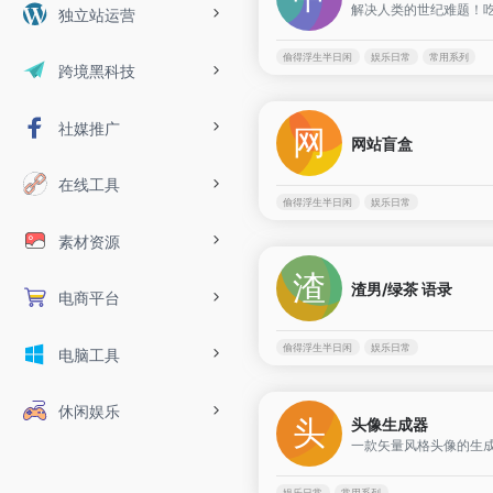
解决人类的世纪难题！吃什
独立站运营
偷得浮生半日闲
娱乐日常
常用系列
跨境黑科技
社媒推广
网站盲盒
在线工具
偷得浮生半日闲
娱乐日常
素材资源
渣男/绿茶 语录
电商平台
偷得浮生半日闲
娱乐日常
电脑工具
休闲娱乐
头像生成器
娱乐日常
常用系列