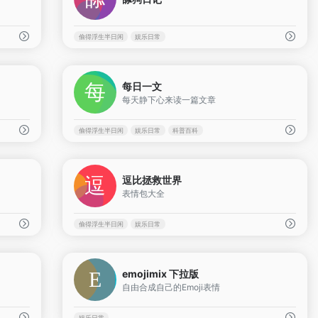
偷得浮生半日闲
娱乐日常
0
0
每日一文
每天静下心来读一篇文章
偷得浮生半日闲
娱乐日常
科普百科
0
0
逗比拯救世界
表情包大全
偷得浮生半日闲
娱乐日常
0
0
emojimix 下拉版
自由合成自己的Emoji表情
娱乐日常