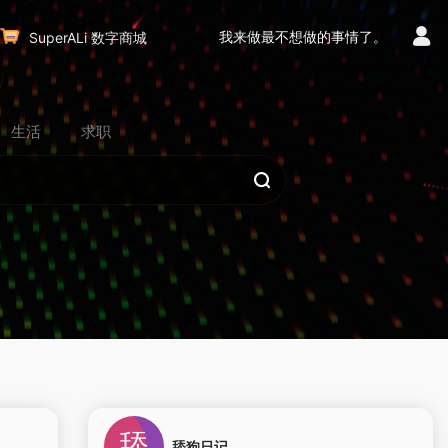
我来做最不想做的事情了。
SuperALi 数字商城
生活
求职
0
0
舔狗日记