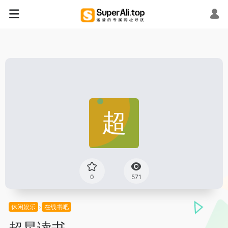
0
571
休闲娱乐
在线书吧
超星读书