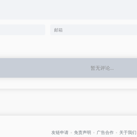
暂无评论...
友链申请
免责声明
广告合作
关于我们