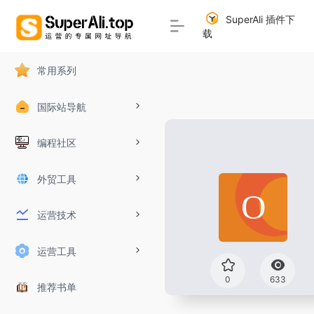
SuperAli 插件下
载
常用系列
国际站导航
编程社区
外贸工具
运营技术
运营工具
0
633
推荐书单