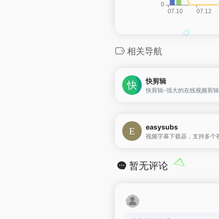
相关导航
快剪辑
快剪辑-强大的在线视频剪
easysubs
视频字幕下载器，支持多个
暂无评论