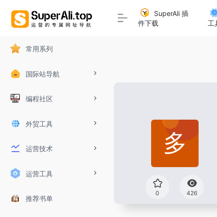
SuperAli 插
件下载
工
常用系列
国际站导航
编程社区
外贸工具
运营技术
运营工具
0
426
推荐书单