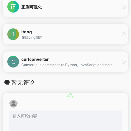
正则可视化
itdog
在线ping测速
curlconverter
Convert curl commands to Python, JavaScript and more
暂无评论