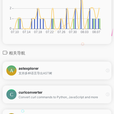
相关导航
astexplorer
支持多种语言导出AST树
curlconverter
Convert curl commands to Python, JavaScript and more