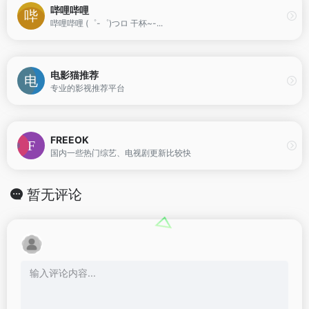
哔哩哔哩
哔哩哔哩 (゜-゜)つロ 干杯~-...
电影猫推荐
专业的影视推荐平台
FREEOK
国内一些热门综艺、电视剧更新比较快
暂无评论